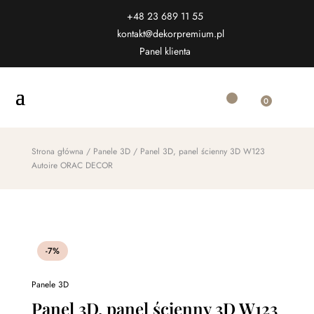
+48 23 689 11 55
kontakt@dekorpremium.pl
Panel klienta
0
Strona główna
/
Panele 3D
/ Panel 3D, panel ścienny 3D W123
Autoire ORAC DECOR
-7%
Panele 3D
Panel 3D, panel ścienny 3D W123