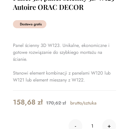
Autoire ORAC DECOR
Dostawa gratis
Panel ścienny 3D W123. Unikalne, ekonomiczne i
gotowe rozwiązanie do szybkiego montażu na
ścianie.
Stanowi element kombinacji z panelami W120 lub
W121 lub element mieszany z W122.
Original
Current
158,68
zł
170,62
zł
brutto/sztuka
price
price
was:
is:
-
+
ilość Panel 3D, 