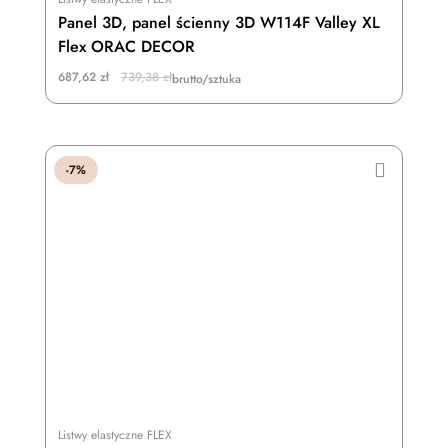
Panel 3D, panel ścienny 3D W114F Valley XL
Flex ORAC DECOR
Original
Current
687,62
zł
739,38
zł
brutto/sztuka
price
price
was:
is:
739,38 zł.
687,62 zł.
-7%
Listwy elastyczne FLEX