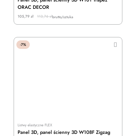
ORAC DECOR
Original
Current
105,79
zł
113,76
zł
brutto/sztuka
price
price
was:
is:
113,76 zł.
105,79 zł.
-7%
Listwy elastyczne FLEX
Panel 3D, panel ścienny 3D W108F Zigzag