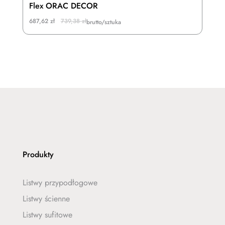
Flex ORAC DECOR
Original
Current
687,62
zł
739,38
zł
brutto/sztuka
price
price
was:
is:
739,38 zł.
687,62 zł.
Produkty
Listwy przypodłogowe
Listwy ścienne
Listwy sufitowe