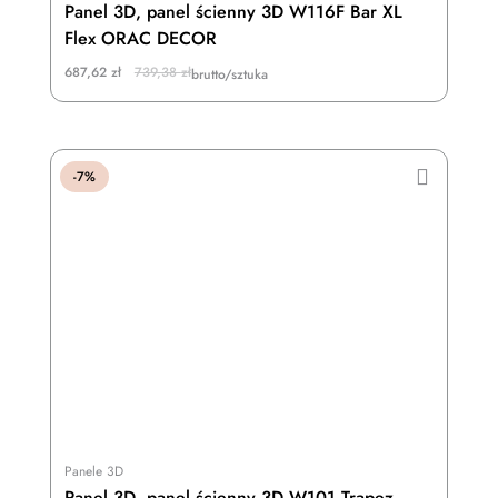
Panel 3D, panel ścienny 3D W116F Bar XL
Flex ORAC DECOR
Original
Current
687,62
zł
739,38
zł
brutto/sztuka
price
price
was:
is:
739,38 zł.
687,62 zł.
-7%
Panele 3D
Panel 3D, panel ścienny 3D W101 Trapez