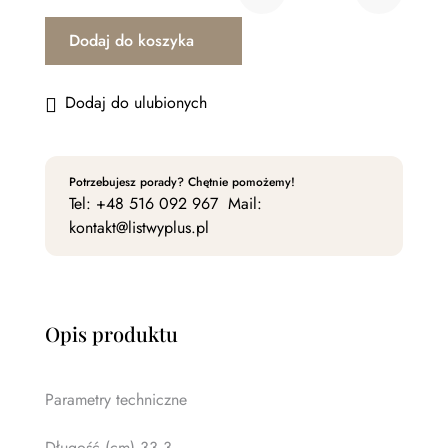
170,62 zł.
158,68 zł.
Dodaj do koszyka
Dodaj do ulubionych
Potrzebujesz porady? Chętnie pomożemy!
Tel:
+48 516 092 967
Mail:
kontakt@listwyplus.pl
Opis produktu
Parametry techniczne
Długość (cm) 33.3