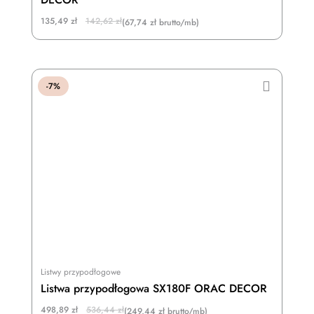
Original
Current
135,49
zł
142,62
zł
(67,74 zł brutto/mb)
price
price
was:
is:
142,62 zł.
135,49 zł.
-7%
Listwy przypodłogowe
Listwa przypodłogowa SX180F ORAC DECOR
Original
Current
498,89
zł
536,44
zł
(249,44 zł brutto/mb)