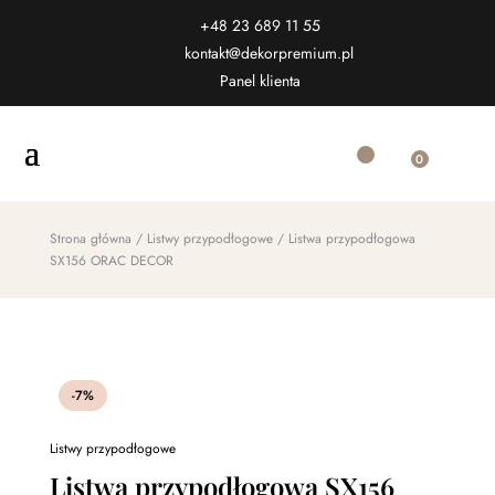
+48 23 689 11 55
kontakt@dekorpremium.pl
Panel klienta
0
Strona główna
/
Listwy przypodłogowe
/ Listwa przypodłogowa
SX156 ORAC DECOR
-7%
Listwy przypodłogowe
Listwa przypodłogowa SX156