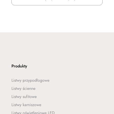
price
price
was:
is:
536,44 zł.
498,89 zł.
Produkty
Listwy przypodłogowe
Listwy ścienne
Listwy sufitowe
Listwy karniszowe
Listwy oświetleniowe LED