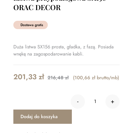
ORAC DECOR
Dostawa gratis
Duża listwa SX156 prosta, gładka, z fazą. Posiada
wnękę na zagospodarowanie kabli.
Original
Current
201,33
zł
216,48
zł
(100,66 zł brutto/mb)
price
price
was:
is:
-
+
216,48 zł.
201,33 zł.
ilość Listwa pr
Dodaj do koszyka