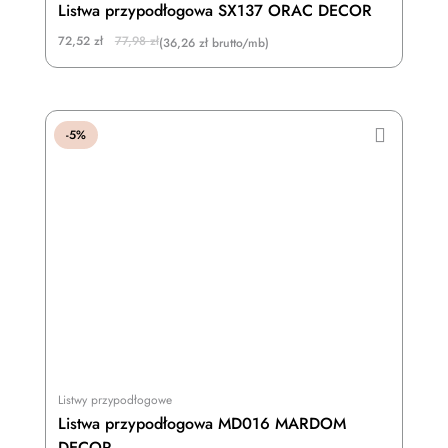
Listwa przypodłogowa SX137 ORAC DECOR
Original
Current
72,52
zł
77,98
zł
(36,26 zł brutto/mb)
price
price
was:
is:
77,98 zł.
72,52 zł.
-5%
Listwy przypodłogowe
Listwa przypodłogowa MD016 MARDOM
DECOR