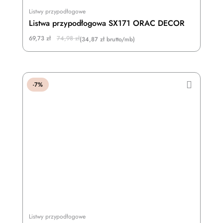
Listwy przypodłogowe
Listwa przypodłogowa SX171 ORAC DECOR
Original
Current
69,73
zł
74,98
zł
(34,87 zł brutto/mb)
price
price
was:
is:
74,98 zł.
69,73 zł.
-7%
Listwy przypodłogowe