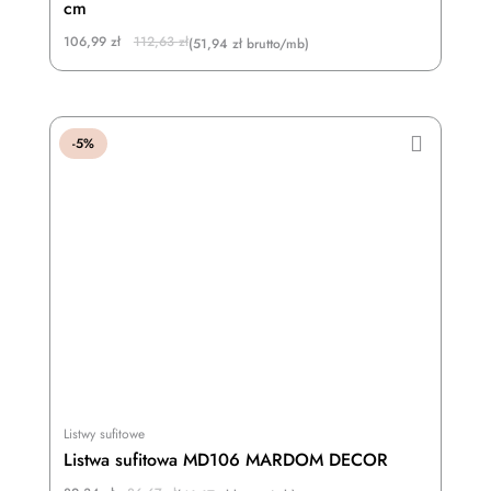
cm
Original
Current
106,99
zł
112,63
zł
(51,94 zł brutto/mb)
price
price
was:
is:
112,63 zł.
106,99 zł.
-5%
Listwy sufitowe
Listwa sufitowa MD106 MARDOM DECOR