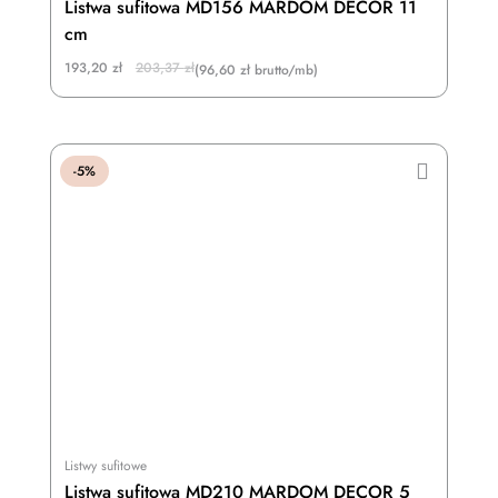
Listwa sufitowa MD156 MARDOM DECOR 11
cm
Original
Current
193,20
zł
203,37
zł
(96,60 zł brutto/mb)
price
price
was:
is:
203,37 zł.
193,20 zł.
-5%
Listwy sufitowe
Listwa sufitowa MD210 MARDOM DECOR 5