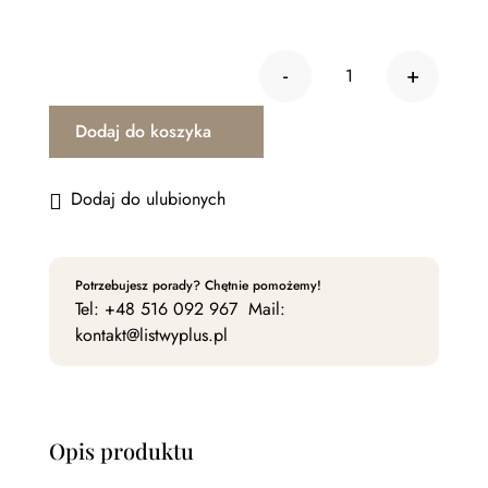
was:
is:
442,62 zł.
420,49 zł.
-
+
ilość Listwa su
Dodaj do koszyka
Dodaj do ulubionych
Potrzebujesz porady? Chętnie pomożemy!
Tel:
+48 516 092 967
Mail:
kontakt@listwyplus.pl
Opis produktu