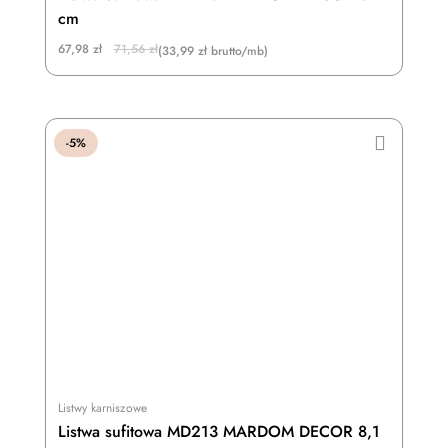
cm
Original
Current
67,98
zł
71,56
zł
(33,99 zł brutto/mb)
price
price
was:
is:
71,56 zł.
67,98 zł.
-5%
Listwy karniszowe
Listwa sufitowa MD213 MARDOM DECOR 8,1