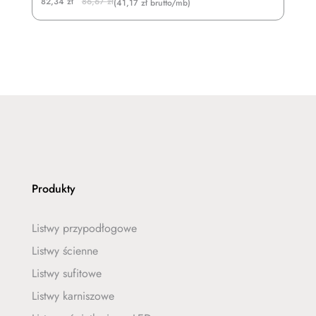
Original
Current
82,34
zł
86,67
zł
(41,17 zł brutto/mb)
price
price
was:
is:
86,67 zł.
82,34 zł.
Produkty
Listwy przypodłogowe
Listwy ścienne
Listwy sufitowe
Listwy karniszowe