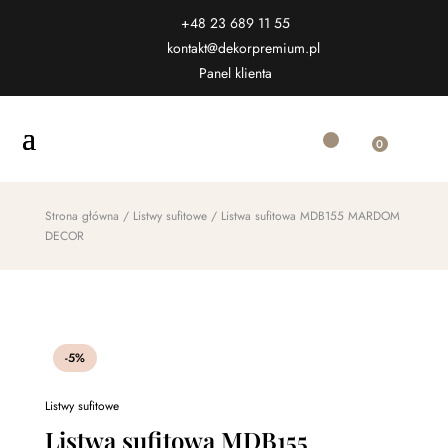
+48 23 689 11 55
kontakt@dekorpremium.pl
Panel klienta
0
Strona główna
/
Listwy sufitowe
/ Listwa sufitowa MDB155 MARDOM
DECOR
-5%
Listwy sufitowe
Listwa sufitowa MDB155