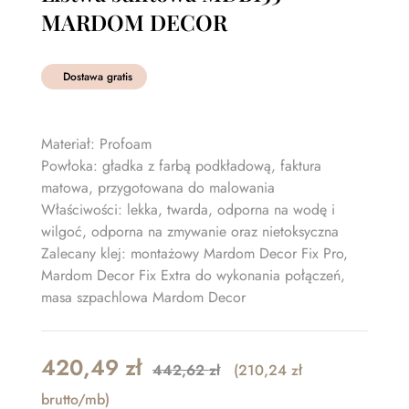
MARDOM DECOR
Dostawa gratis
Materiał: Profoam
Powłoka: gładka z farbą podkładową, faktura
matowa, przygotowana do malowania
Właściwości: lekka, twarda, odporna na wodę i
wilgoć, odporna na zmywanie oraz nietoksyczna
Zalecany klej: montażowy Mardom Decor Fix Pro,
Mardom Decor Fix Extra do wykonania połączeń,
masa szpachlowa Mardom Decor
Original
Current
420,49
zł
442,62
zł
(210,24 zł
price
price
brutto/mb)