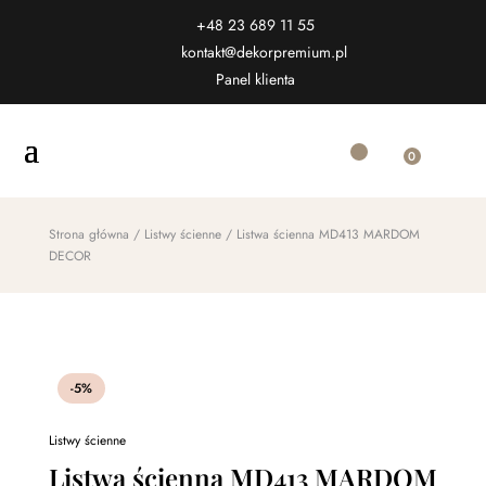
+48 23 689 11 55
kontakt@dekorpremium.pl
Panel klienta
0
Strona główna
/
Listwy ścienne
/ Listwa ścienna MD413 MARDOM
DECOR
-5%
Listwy ścienne
Listwa ścienna MD413 MARDOM