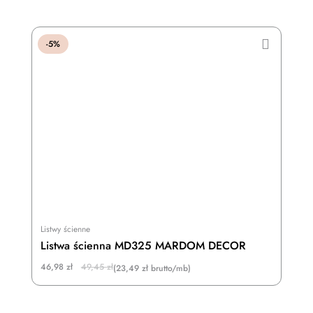
was:
is:
42,95 zł.
40,80 zł.
-5%
Listwy ścienne
Listwa ścienna MD325 MARDOM DECOR
Original
Current
46,98
zł
49,45
zł
(23,49 zł brutto/mb)
price
price
was:
is:
49,45 zł.
46,98 zł.