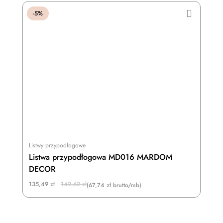
-5%
Listwy przypodłogowe
Listwa przypodłogowa MD016 MARDOM
DECOR
Original
Current
135,49
zł
142,62
zł
(67,74 zł brutto/mb)
price
price
was:
is:
142,62 zł.
135,49 zł.