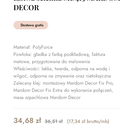
DECOR
Dostawa gratis
Materiał: PolyForce
Powłoka: gładka z farbą podkładową, faktura
matowa, przygotowana do malowania
Właściwości: lekka, twarda, odporna na wodę i
wilgoć, odporna na zmywanie oraz nietoksyczna
Zalecany klej: montażowy Mardom Decor Fix Pro,
Mardom Decor Fix Extra do wykonania połączeń,
masa szpachlowa Mardom Decor
Original
Current
34,68
zł
36,51
zł
(17,34 zł brutto/mb)
price
price