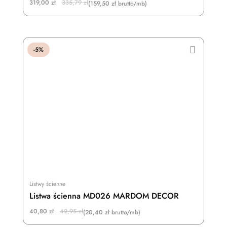
Original
Current
319,00
zł
335,79
zł
(159,50 zł brutto/mb)
price
price
was:
is:
335,79 zł.
319,00 zł.
-5%
Listwy ścienne
Listwa ścienna MD026 MARDOM DECOR
Original
Current
40,80
zł
42,95
zł
(20,40 zł brutto/mb)
price
price