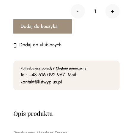
was:
is:
-
+
36,51 zł.
34,68 zł.
ilość Listwa śc
Dodaj do koszyka
Dodaj do ulubionych
Potrzebujesz porady? Chętnie pomożemy!
Tel:
+48 516 092 967
Mail:
kontakt@listwyplus.pl
Opis produktu
Producent: Mardom Decor