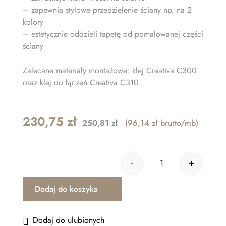
– zapewnia stylowe przedzielenie ściany np. na 2
kolory
– estetycznie oddzieli tapetę od pomalowanej części
ściany
Zalecane materiały montażowe: klej Creativa C300
oraz klej do łączeń Creativa C310.
Original
Current
230,75
zł
250,81
zł
(96,14 zł brutto/mb)
price
price
was:
is:
-
+
250,81 zł.
230,75 zł.
ilość Listwa ści
Dodaj do koszyka
Dodaj do ulubionych