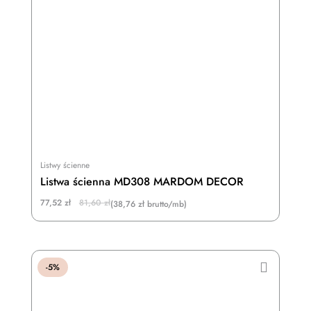
Listwy ścienne
Listwa ścienna MD308 MARDOM DECOR
Original
Current
77,52
zł
81,60
zł
(38,76 zł brutto/mb)
price
price
was:
is:
81,60 zł.
77,52 zł.
-5%