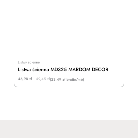
Listwy ścienne
Listwa ścienna MD325 MARDOM DECOR
Original
Current
46,98
zł
49,45
zł
(23,49 zł brutto/mb)
price
price
was:
is:
49,45 zł.
46,98 zł.