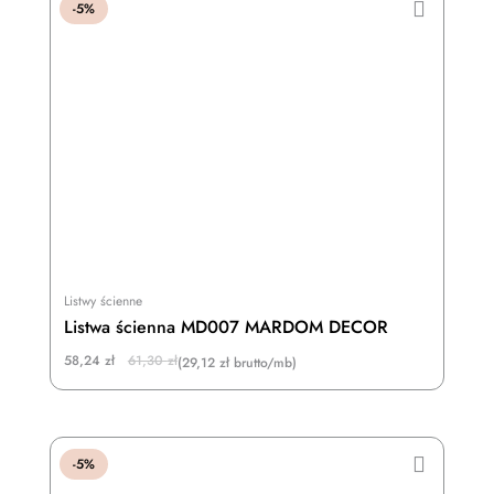
-5%
Listwy ścienne
Listwa ścienna MD007 MARDOM DECOR
Original
Current
58,24
zł
61,30
zł
(29,12 zł brutto/mb)
price
price
was:
is:
61,30 zł.
58,24 zł.
-5%