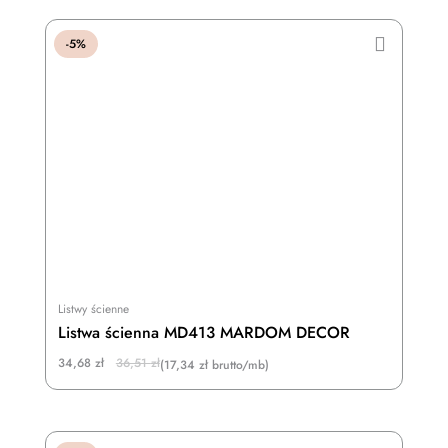
-5%
Listwy ścienne
Listwa ścienna MD413 MARDOM DECOR
Original
Current
34,68
zł
36,51
zł
(17,34 zł brutto/mb)
price
price
was:
is:
36,51 zł.
34,68 zł.