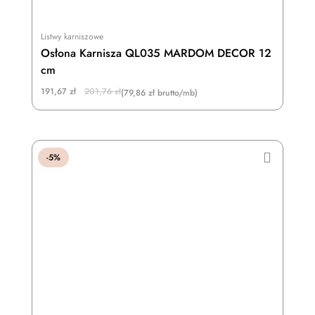
Listwy karniszowe
Osłona Karnisza QL035 MARDOM DECOR 12
cm
Original
Current
191,67
zł
201,76
zł
(79,86 zł brutto/mb)
price
price
was:
is:
201,76 zł.
191,67 zł.
-5%