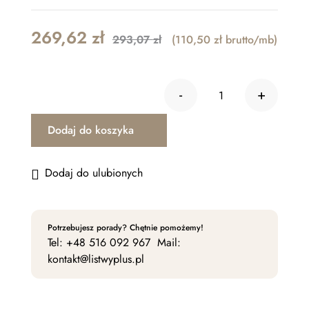
Original
Current
269,62
zł
293,07
zł
(110,50 zł brutto/mb)
price
price
was:
is:
-
+
293,07 zł.
269,62 zł.
ilość Listwa gz
Dodaj do koszyka
Dodaj do ulubionych
Potrzebujesz porady? Chętnie pomożemy!
Tel:
+48 516 092 967
Mail:
kontakt@listwyplus.pl