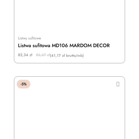
Listwy sufitowe
Listwa sufitowa MD106 MARDOM DECOR
Original
Current
82,34
zł
86,67
zł
(41,17 zł brutto/mb)
price
price
was:
is:
86,67 zł.
82,34 zł.
-5%