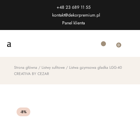
+48 23 689 11 55
kontakt@dekorpremium.pl
Panel klienta
0
Strona główna
/
Listwy sufitowe
/ Listwa gzymsowa gładka LGG-40
CREATIVA BY CEZAR
-8%