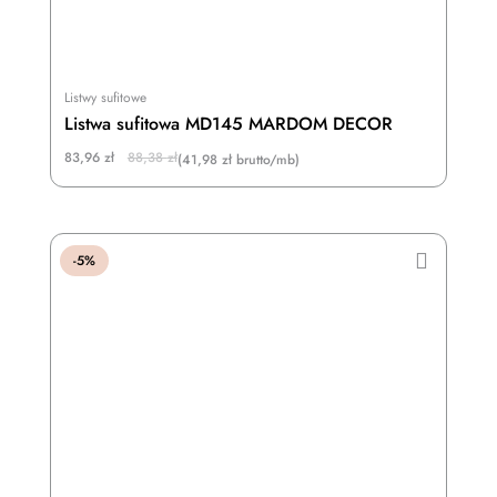
Listwy sufitowe
Listwa sufitowa MD145 MARDOM DECOR
Original
Current
83,96
zł
88,38
zł
(41,98 zł brutto/mb)
price
price
was:
is:
88,38 zł.
83,96 zł.
-5%