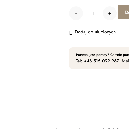
-
+
D
ilość Lamelli S
Dodaj do ulubionych
Potrzebujesz porady? Chętnie p
Tel:
+48 516 092 967
Mai