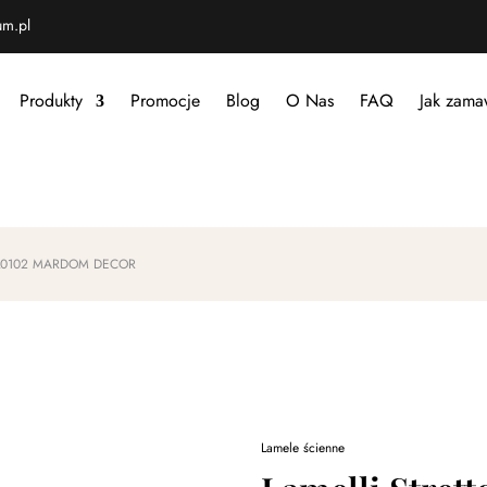
um.pl
Produkty
Promocje
Blog
O Nas
FAQ
Jak zama
sny L0102 MARDOM DECOR
Lamele ścienne