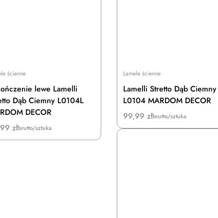
le ścienne
Lamele ścienne
ończenie lewe Lamelli
Lamelli Stretto Dąb Ciemny
etto Dąb Ciemny L0104L
L0104 MARDOM DECOR
RDOM DECOR
99,99
zł
brutto/sztuka
,99
zł
brutto/sztuka