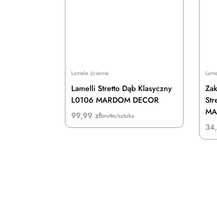
Lamele ścienne
Lame
Lamelli Stretto Dąb Klasyczny
Zak
L0106 MARDOM DECOR
Str
MA
99,99
zł
brutto/sztuka
34