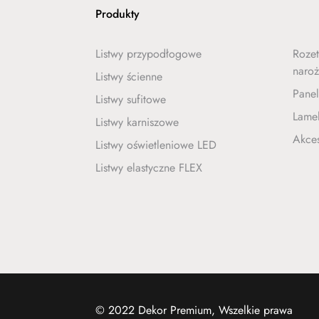
Produkty
Listwy przypodłogowe
Rozet
naroż
Listwy ścienne
Pane
Listwy sufitowe
Lamel
Listwy karniszowe
Akce
Listwy oświetleniowe LED
Listwy elastyczne FLEX
© 2022 Dekor Premium, Wszelkie prawa