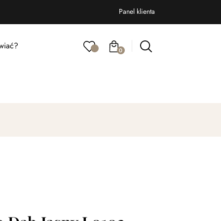
Panel klienta
wiać?
0