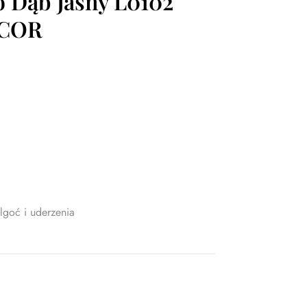
to Dąb Jasny L0102
COR
goć i uderzenia