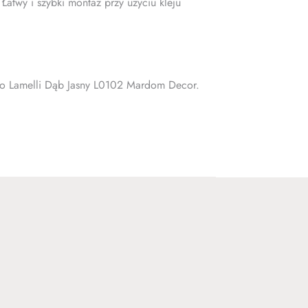
atwy i szybki montaż przy użyciu kleju
tto Lamelli Dąb Jasny L0102 Mardom Decor.