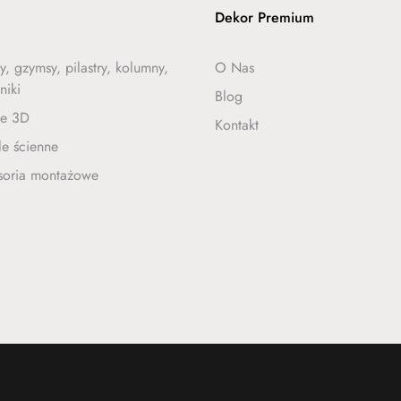
Dekor Premium
y, gzymsy, pilastry, kolumny,
O Nas
niki
Blog
le 3D
Kontakt
e ścienne
soria montażowe