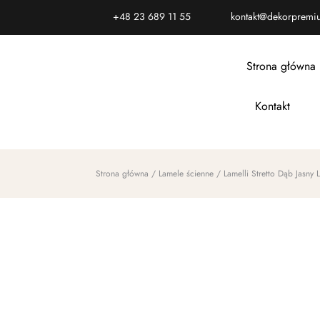
+48 23 689 11 55
kontakt@dekorpremi
Strona główna
Kontakt
Strona główna
/
Lamele ścienne
/ Lamelli Stretto Dąb Ja