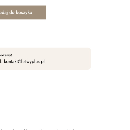
odaj do koszyka
tretto Dąb Jasny L0102 MARDOM DECOR
omożemy!
l:
kontakt@listwyplus.pl