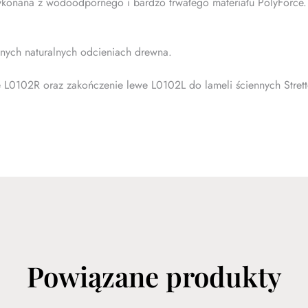
konana z wodoodpornego i bardzo trwałego materiału PolyForce. Ł
nych naturalnych odcieniach drewna.
 L0102R oraz zakończenie lewe L0102L do lameli ściennych Stre
Powiązane produkty