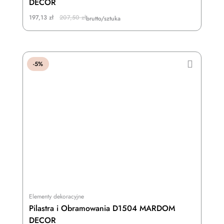
DECOR
Original
Current
197,13
zł
207,50
zł
brutto/sztuka
price
price
was:
is:
207,50 zł.
197,13 zł.
-5%
Elementy dekoracyjne
Pilastra i Obramowania D1504 MARDOM
DECOR