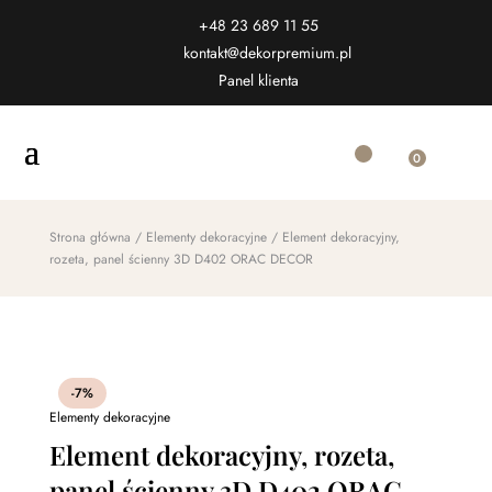
+48 23 689 11 55
kontakt@dekorpremium.pl
Panel klienta
0
Strona główna
/
Elementy dekoracyjne
/ Element dekoracyjny,
rozeta, panel ścienny 3D D402 ORAC DECOR
-7%
Elementy dekoracyjne
Element dekoracyjny, rozeta,
panel ścienny 3D D402 ORAC