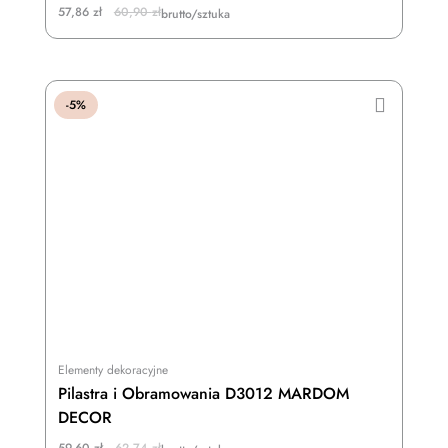
Original
Current
57,86
zł
60,90
zł
brutto/sztuka
price
price
was:
is:
60,90 zł.
57,86 zł.
-5%
Elementy dekoracyjne
Pilastra i Obramowania D3012 MARDOM
DECOR
Original
Current