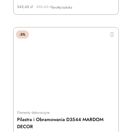
Original
Current
242,65
zł
255,42
zł
brutto/sztuka
price
price
was:
is:
255,42 zł.
242,65 zł.
-5%
Elementy dekoracyjne
Pilastra i Obramowania D3544 MARDOM
DECOR