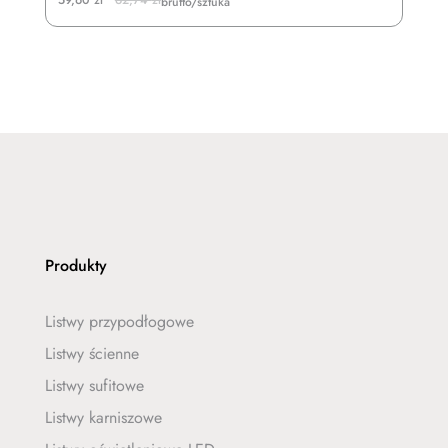
59,60
zł
62,74
zł
brutto/sztuka
price
price
was:
is:
62,74 zł.
59,60 zł.
Produkty
Listwy przypodłogowe
Listwy ścienne
Listwy sufitowe
Listwy karniszowe