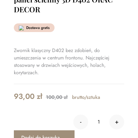
DECOR
Dostawa gratis
Zwornik klasyczny D402 bez zdobień, do
umieszczenia w centrum frontonu. Najczęściej
stosowany w drzwiach wejściowych, holach,
korytarzach.
Original
Current
93,00
zł
100,00
zł
brutto/sztuka
price
price
was:
is:
-
+
100,00 zł.
93,00 zł.
ilość Element de
Dodaj do koszyka