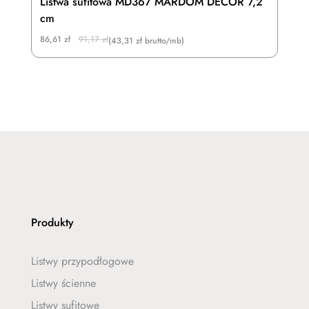
Listwa sufitowa MD367 MARDOM DECOR 7,2
cm
Original
Current
86,61
zł
91,17
zł
(43,31 zł brutto/mb)
price
price
was:
is:
91,17 zł.
86,61 zł.
Produkty
Listwy przypodłogowe
Listwy ścienne
Listwy sufitowe