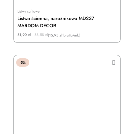
Listwy sufitowe
Listwa ścienna, narożnikowa MD237
MARDOM DECOR
Original
Current
31,90
zł
33,58
zł
(15,95 zł brutto/mb)
price
price
was:
is:
33,58 zł.
31,90 zł.
-5%