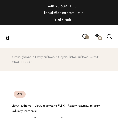
+48 23 689 11 55
kontakt@dekorpremium.pl
Panel klienta
0
Strona główna
/
Listwy sufitowe
/ Gzyms, listwa sufitowa C250F
ORAC DECOR
-7%
Listwy sufitowe
|
Listwy elastyczne FLEX
|
Rozety, gzymsy, pilastry,
kolumny, narożniki