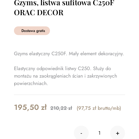
Gzyms, listwa sufitowa C250F
ORAC DECOR
Dostawa gratis
Gzyms elastyczny C250F. Mały element dekoracyjny.
Elastyczny odpowiednik listwy C250. Służy do
montażu na zaokrągleniach ścian i zakrzywionych
powierzchniach.
Original
Current
195,50
zł
210,22
zł
(97,75 zł brutto/mb)
price
price
was:
is:
-
+
210,22 zł.
195,50 zł.
ilość Gzyms, lis