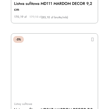
Listwa sufitowa MD111 MARDOM DECOR 9,2
cm
Original
Current
170,19
zł
179,15
zł
(85,10 zł brutto/mb)
price
price
was:
is:
179,15 zł.
170,19 zł.
-5%
Listwy sufitowe