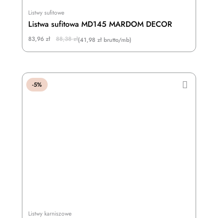
Listwy sufitowe
Listwa sufitowa MD145 MARDOM DECOR
Original
Current
83,96
zł
88,38
zł
(41,98 zł brutto/mb)
price
price
was:
is:
88,38 zł.
83,96 zł.
-5%
Listwy karniszowe